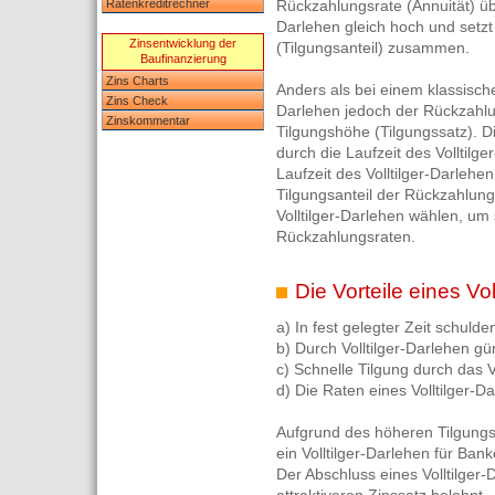
Ratenkreditrechner
Rückzahlungsrate (Annuität) übe
Darlehen gleich hoch und setzt
Zinsentwicklung der
(Tilgungsanteil) zusammen.
Baufinanzierung
Zins Charts
Anders als bei einem klassische
Zins Check
Darlehen jedoch der Rückzahlun
Zinskommentar
Tilgungshöhe (Tilgungssatz). D
durch die Laufzeit des Volltilg
Laufzeit des Volltilger-Darlehe
Tilgungsanteil der Rückzahlungs
Volltilger-Darlehen wählen, um 
Rückzahlungsraten.
Die Vorteile eines Vol
a) In fest gelegter Zeit schulde
b) Durch Volltilger-Darlehen gü
c) Schnelle Tilgung durch das V
d) Die Raten eines Volltilger-D
Aufgrund des höheren Tilgungss
ein Volltilger-Darlehen für Ban
Der Abschluss eines Volltilger-