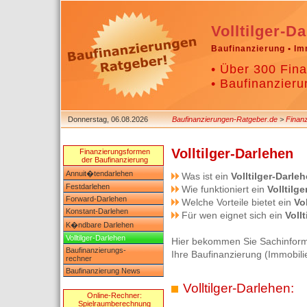
Volltilger-D
Baufinanzierung • Im
• Über 300 Fina
• Baufinanzieru
Donnerstag, 06.08.2026
Baufinanzierungen-Ratgeber.de
>
Finan
Volltilger-Darlehen
Finanzierungsformen
der Baufinanzierung
Annuit�tendarlehen
Was ist ein
Volltilger-Darle
Festdarlehen
Wie funktioniert ein
Volltilg
Forward-Darlehen
Welche Vorteile bietet ein
Vo
Konstant-Darlehen
Für wen eignet sich ein
Voll
K�ndbare Darlehen
Volltilger-Darlehen
Hier bekommen Sie Sachinfor
Baufinanzierungs-
Ihre Baufinanzierung (Immobili
rechner
Baufinanzierung News
Volltilger-Darlehen:
Online-Rechner:
Spielraumberechnung