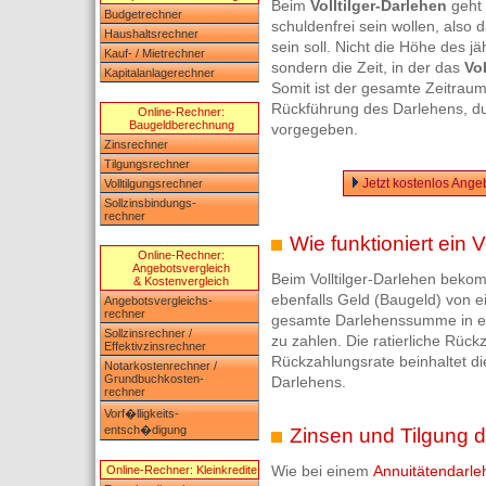
Beim
Volltilger-Darlehen
geht 
Budgetrechner
schuldenfrei sein wollen, also 
Haushaltsrechner
sein soll. Nicht die Höhe des jä
Kauf- / Mietrechner
sondern die Zeit, in der das
Vol
Kapitalanlagerechner
Somit ist der gesamte Zeitraum
Rückführung des Darlehens, d
Online-Rechner:
Baugeldberechnung
vorgegeben.
Zinsrechner
Tilgungsrechner
Jetzt kostenlos Ange
Volltilgungsrechner
Sollzinsbindungs-
rechner
Wie funktioniert ein V
Online-Rechner:
Angebotsvergleich
Beim Volltilger-Darlehen bekom
& Kostenvergleich
ebenfalls Geld (Baugeld) von e
Angebotsvergleichs-
rechner
gesamte Darlehenssumme in e
Sollzinsrechner /
zu zahlen. Die ratierliche Rückz
Effektivzinsrechner
Rückzahlungsrate beinhaltet die
Notarkostenrechner /
Grundbuchkosten-
Darlehens.
rechner
Vorf�lligkeits-
entsch�digung
Zinsen und Tilgung de
Wie bei einem
Annuitätendarle
Online-Rechner: Kleinkredite