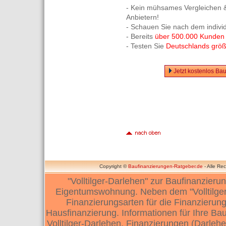
- Kein mühsames Vergleichen &
Anbietern!
- Schauen Sie nach dem indivi
- Bereits
über 500.000 Kunden
- Testen Sie
Deutschlands größt
Jetzt kostenlos Ba
Copyright ©
Baufinanzierungen-Ratgeber.de
- Alle Re
"Volltilger-Darlehen" zur Baufinanzier
Eigentumswohnung. Neben dem "Volltilger-
Finanzierungsarten für die Finanzierun
Hausfinanzierung. Informationen für Ihre Ba
Volltilger-Darlehen. Finanzierungen (Darleh