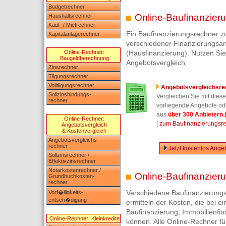
Budgetrechner
Online-Baufinanzieru
Haushaltsrechner
Kauf- / Mietrechner
Ein Baufinanzierungsrechner 
Kapitalanlagerechner
verschiedener Finanzierungsan
Online-Rechner:
(Hausfinanzierung). Nutzen Sie
Baugeldberechnung
Angebotsvergleich.
Zinsrechner
Tilgungsrechner
Volltilgungsrechner
Angebotsvergleichsre
Sollzinsbindungs-
Vergleichen Sie mit die
rechner
vorliegende Angebote ode
aus
über 300 Anbietern (
Online-Rechner:
[
zum Baufinanzierungsrec
Angebotsvergleich
& Kostenvergleich
Angebotsvergleichs-
rechner
Jetzt kostenlos Ange
Sollzinsrechner /
Effektivzinsrechner
Notarkostenrechner /
Online-Baufinanzieru
Grundbuchkosten-
rechner
Verschiedene Baufinanzierung
Vorf�lligkeits-
entsch�digung
ermitteln der Kosten, die bei e
Baufinanzierung, Immobilienfin
Online-Rechner: Kleinkredite
können. Alle Online-Rechner fü