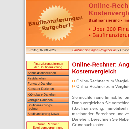
Online-Rech
Kostenvergl
Baufinanzierung • Im
• Über 300 Fina
• Baufinanzieru
Freitag, 07.08.2026
Baufinanzierungen-Ratgeber.de
> Online
Online-Rechner: Ang
Finanzierungsformen
der Baufinanzierung
Kostenvergleich
Annuit�tendarlehen
Festdarlehen
Online-Rechner zum
Vergle
Forward-Darlehen
Online-Rechner zum
Vergle
Konstant-Darlehen
K�ndbare Darlehen
Sie möchten eine Immobilie, 
Volltilger-Darlehen
Dann vergleichen Sie verschie
Baufinanzierungs-
(Baufinanzierung, Immobilienfi
rechner
miteinander. Berechnen und ver
Baufinanzierung News
Darlehen. Berechnen Sie Nebe
Online-Rechner:
Grundbuchkosten.
Spielraumberechnung