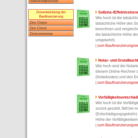
Ratenkreditrechner
Zinsentwicklung der
Sollzins-/Effektivzins
Baufinanzierung
Wie hoch ist die tatsächl
Zins Charts
tatsächliche Höhe des So
Zins Check
berechnen und vergleiche
Zinskommentar
die tatsächliche Höhe des
umgekehrt).
[
zum Baufinanzierungsrec
Notar- und Grundbuch
Wie hoch sind die Notark
diesem Online-Rechner di
(Notarkosten) und den E
[
zum Baufinanzierungsrec
Vorfälligkeitsentschä
Wie hoch ist die Vorfälli
zurück gezahlt, fällt be
(Entschädigungsgebühr) a
Höhe der Vorfälligkeitse
[
zum Baufinanzierungsrec