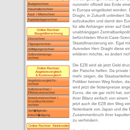
Budgetrechner
nunmehr offiziell das Ende ein
Haushaltsrechner
in Europa eingeläutet worden.
Kauf- / Mietrechner
Draghi, in Zukunft unlimitiert 
Kapitalanlagerechner
aufzukaufen und damit den Eur
für alle Anhänger einer auf Gel
Online-Rechner:
unabhängigen Zentralbankpoliti
Baugeldberechnung
befürchteten Worst-Case-Szenar
Zinsrechner
Staatsfinanzierung ein. Egal m
Tilgungsrechner
Ausreden Herr Draghi diese ei
Volltilgungsrechner
erklären möchte, es ändert nic
Sollzinsbindungs-
rechner
Die EZB wird ab jetzt Geld dr
Online-Rechner:
der Patsche helfen. Da private
Angebotsvergleich
& Kostenvergleich
mehr zeigen, die Staatsanleih
Angebotsvergleichs-
Politiker keinen Weg finden, da
rechner
wird jetzt die Notenpresse ang
Sollzinsrechner /
Euros, die sie gar nicht hat, s
Effektivzinsrechner
ihrer Bilanz einfach von einem
Notarkostenrechner /
Grundbuchkosten-
jetzt auch die EZB den Weg ein
rechner
Notenbank von Japan und die 
Vorf�lligkeits-
Zusammenbruch ihrer kaputten 
entsch�digung
zu verhindern.
Online-Rechner: Kleinkredite