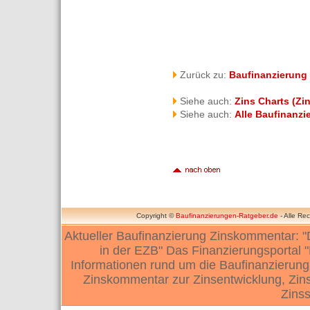
Zurück zu:
Baufinanzierung
Siehe auch:
Zins Charts (Zi
Siehe auch:
Alle Baufinanzi
Copyright ©
Baufinanzierungen-Ratgeber.de
- Alle Re
Aktueller Baufinanzierung Zinskommentar: "D
in der EZB" Das Finanzierungsportal 
Informationen rund um die Baufinanzierung 
Zinskommentar zur Zinsentwicklung, Zin
Zinss