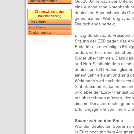
Gut 20 Jahre nach der Untersch
Ratenkreditrechner
eine europäische Notenbank na
Zinsentwicklung der
deutschen Bundesbank als Garant
Baufinanzierung
gemeinsamen Währung schaffen 
Zins Charts
Deutschlands perfekt.
Zins Check
Zinskommentar
Einzig Bundesbank-Präsident J
Sitzung der EZB gegen das An
Ende für ein ehemaliges Erfolg
anders verteilt, denn die eh
Ruder übernommen. Dass das 
und Herr Schäuble dem nichts 
deutschen EZB-Ratsmitglieder 
einem Jahr erkannt und sind d
Weidmann wird nach der gestri
Stabilitätsmodells kaum ein an
wird aber der Euro-Phantast S
mit übernehmen müssen, denn es
diesem Desaster noch irgendei
Erfüllungsgehilfe von Herrn Dr
Sparer zahlen den Preis
War den deutschen Sparern un
in Euro noch mit dem Argumen