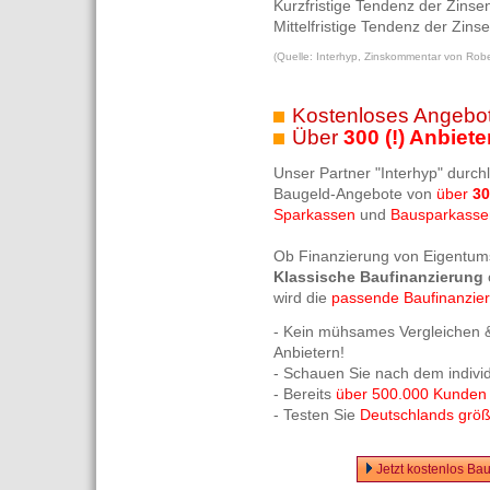
Kurzfristige Tendenz der Zinse
Mittelfristige Tendenz der Zins
(Quelle: Interhyp, Zinskommentar von Robe
Kostenloses Angebot
Über
300 (!) Anbiete
Unser Partner "Interhyp" durch
Baugeld-Angebote von
über
30
Sparkassen
und
Bausparkasse
Ob Finanzierung von Eigentum
Klassische Baufinanzierung
wird die
passende Baufinanzie
- Kein mühsames Vergleichen &
Anbietern!
- Schauen Sie nach dem indivi
- Bereits
über 500.000 Kunden
- Testen Sie
Deutschlands größt
Jetzt kostenlos Ba