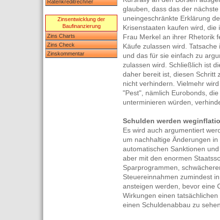
Ratenkreditrechner
glauben, dass das der nächste 
uneingeschränkte Erklärung der
Zinsentwicklung der
Baufinanzierung
Krisenstaaten kaufen wird, die
Zins Charts
Frau Merkel an ihrer Rhetorik 
Zins Check
Käufe zulassen wird. Tatsache i
Zinskommentar
und das für sie einfach zu arg
zulassen wird. Schließlich ist
daher bereit ist, diesen Schrit
nicht verhindern. Vielmehr wird 
"Pest", nämlich Eurobonds, die
unterminieren würden, verhinde
Schulden werden weginflatio
Es wird auch argumentiert wer
um nachhaltige Änderungen in
automatischen Sanktionen und 
aber mit den enormen Staatssc
Sparprogrammen, schwächerer 
Steuereinnahmen zumindest in 
ansteigen werden, bevor eine Ch
Wirkungen einen tatsächliche
einen Schuldenabbau zu sehe