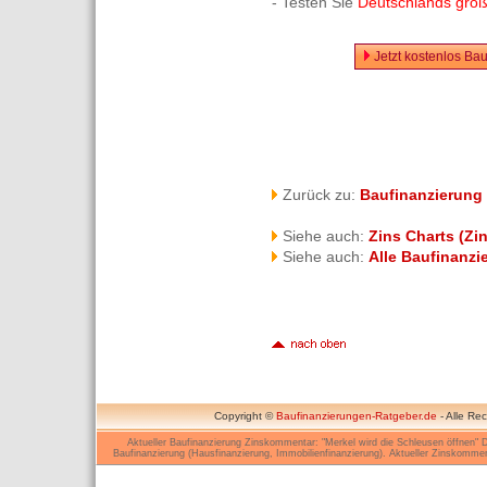
- Testen Sie
Deutschlands größt
Jetzt kostenlos Ba
Zurück zu:
Baufinanzierung
Siehe auch:
Zins Charts (Zi
Siehe auch:
Alle Baufinanzi
Copyright ©
Baufinanzierungen-Ratgeber.de
- Alle Re
Aktueller Baufinanzierung Zinskommentar: "Merkel wird die Schleusen öffnen" D
Baufinanzierung (Hausfinanzierung, Immobilienfinanzierung). Aktueller Zinskomme