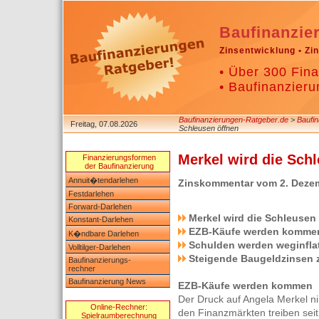
Baufinanzie
Zinsentwicklung • Zi
• Über 300 Fina
• Baufinanzieru
Baufinanzierungen-Ratgeber.de
>
Baufi
Freitag, 07.08.2026
Schleusen öffnen
Merkel wird die Sch
Finanzierungsformen
der Baufinanzierung
Annuit�tendarlehen
Zinskommentar vom 2. Deze
Festdarlehen
Forward-Darlehen
Merkel wird die Schleusen
Konstant-Darlehen
EZB-Käufe werden komme
K�ndbare Darlehen
Schulden werden weginflat
Volltilger-Darlehen
Steigende Baugeldzinsen 
Baufinanzierungs-
rechner
Baufinanzierung News
EZB-Käufe werden kommen
Der Druck auf Angela Merkel nim
Online-Rechner:
den Finanzmärkten treiben sei
Spielraumberechnung