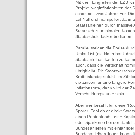
Mit dem Eingreifen der EZB wir
Projekt "weginflationieren der
schon seit zwei Jahren vor. Die
auf Null und manipuliert dann a
Staatsanleihen durch massive A
Staat sich zu minimalen Kosten
Staatsschuld locker bedienen.
Parallel steigen die Preise du
Umlauf ist (die Notenbank druck
Staatsanleihen kaufen zu können
auch, dass die Wirtschaft nomi
übrigbleibt. Die Staatsverschu
Bruttoinlandsprodukt. Im Zähle
die Zinsen für eine längere Per
Inflationsrate, dann wird der Z
Verschuldungsquote sinkt.
Aber wer bezahlt für diese "R
Sparer. Egal ob er direkt Staats
einen Rentenfonds, eine Kapit
oder Sparkonto bei der Bank ha
Bundesanleihen mit einjähriger
Bundesanleihen liegen knapp 