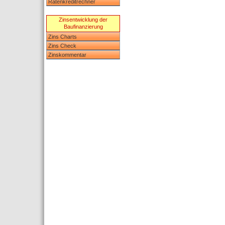
Ratenkreditrechner
Zinsentwicklung der
Baufinanzierung
Zins Charts
Zins Check
Zinskommentar