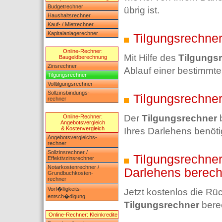
Budgetrechner
übrig ist.
Haushaltsrechner
Kauf- / Mietrechner
Kapitalanlagerechner
Tilgungsrechner
Online-Rechner:
Mit Hilfe des
Tilgungs
Baugeldberechnung
Zinsrechner
Ablauf einer bestimmten
Tilgungsrechner
Volltilgungsrechner
Sollzinsbindungs-
Tilgungsrechner:
rechner
Der
Tilgungsrechner
b
Online-Rechner:
Angebotsvergleich
& Kostenvergleich
Ihres Darlehens benöti
Angebotsvergleichs-
rechner
Sollzinsrechner /
Tilgungsrechner:
Effektivzinsrechner
Notarkostenrechner /
Darlehens berec
Grundbuchkosten-
rechner
Vorf�lligkeits-
Jetzt kostenlos die Rü
entsch�digung
Tilgungsrechner
bere
Online-Rechner: Kleinkredite