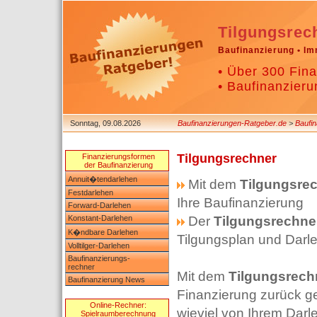
Tilgungsrec
Baufinanzierung • Im
• Über 300 Fina
• Baufinanzieru
Sonntag, 09.08.2026
Baufinanzierungen-Ratgeber.de
>
Baufi
Tilgungsrechner
Finanzierungsformen
der Baufinanzierung
Annuit�tendarlehen
Mit dem
Tilgungsre
Festdarlehen
Ihre Baufinanzierung
Forward-Darlehen
Konstant-Darlehen
Der
Tilgungsrechne
K�ndbare Darlehen
Tilgungsplan und Darle
Volltilger-Darlehen
Baufinanzierungs-
rechner
Mit dem
Tilgungsrech
Baufinanzierung News
Finanzierung zurück ge
Online-Rechner:
wieviel von Ihrem Darl
Spielraumberechnung