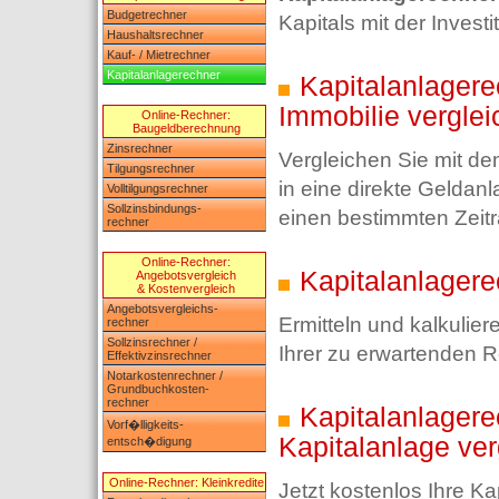
Budgetrechner
Kapitals mit der Investi
Haushaltsrechner
Kauf- / Mietrechner
Kapitalanlagerechner
Kapitalanlagere
Immobilie vergle
Online-Rechner:
Baugeldberechnung
Zinsrechner
Vergleichen Sie mit d
Tilgungsrechner
in eine direkte Geldanla
Volltilgungsrechner
Sollzinsbindungs-
einen bestimmten Zeit
rechner
Online-Rechner:
Kapitalanlagerec
Angebotsvergleich
& Kostenvergleich
Angebotsvergleichs-
Ermitteln und kalkulie
rechner
Sollzinsrechner /
Ihrer zu erwartenden R
Effektivzinsrechner
Notarkostenrechner /
Grundbuchkosten-
rechner
Kapitalanlagere
Vorf�lligkeits-
Kapitalanlage ver
entsch�digung
Online-Rechner: Kleinkredite
Jetzt kostenlos Ihre K