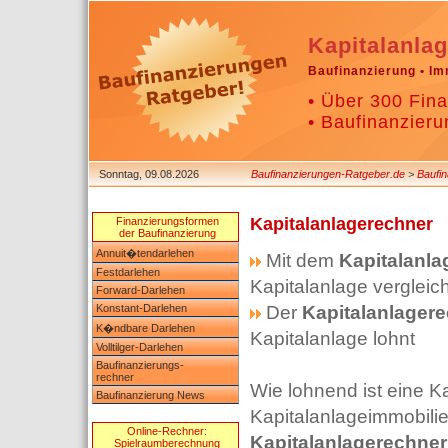
Kapitalanla
Baufinanzierung • Im
• Über 300 Fina
• Baufinanzieru
Sonntag, 09.08.2026
Baufinanzierungen-Ratgeber.de
>
Baufi
Kapitalanlagerechner
Finanzierungsformen
der Baufinanzierung
Annuit�tendarlehen
Mit dem
Kapitalanla
Festdarlehen
Kapitalanlage vergleic
Forward-Darlehen
Konstant-Darlehen
Der
Kapitalanlager
K�ndbare Darlehen
Kapitalanlage lohnt
Volltilger-Darlehen
Baufinanzierungs-
rechner
Wie lohnend ist eine Ka
Baufinanzierung News
Kapitalanlageimmobilie
Online-Rechner:
Kapitalanlagerechner
Spielraumberechnung