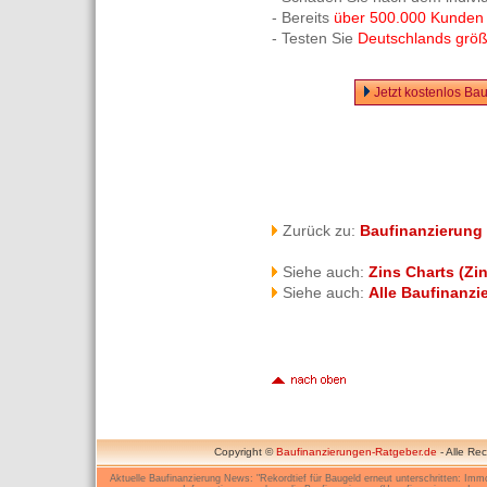
- Bereits
über 500.000 Kunden
- Testen Sie
Deutschlands größt
Jetzt kostenlos Ba
Zurück zu:
Baufinanzierung
Siehe auch:
Zins Charts (Zi
Siehe auch:
Alle Baufinanzi
Copyright ©
Baufinanzierungen-Ratgeber.de
- Alle Re
Aktuelle Baufinanzierung News: "Rekordtief für Baugeld erneut unterschritten: Immo