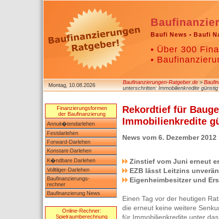
Baufinanzie
Baufi News • Baufi N
• Über 300 Fina
• Baufinanzieru
Baufinanzierungen-Ratgeber.de
>
Baufi
Montag, 10.08.2026
unterschritten: Immobilienkredite günstig
Rekordtief für Bauge
Finanzierungsformen
der Baufinanzierung
Immobilienkredite gü
Annuit�tendarlehen
Festdarlehen
News vom 6. Dezember 2012
Forward-Darlehen
Konstant-Darlehen
K�ndbare Darlehen
Zinstief vom Juni erneut er
Volltilger-Darlehen
EZB lässt Leitzins unverän
Baufinanzierungs-
Eigenheimbesitzer und Erstf
rechner
Baufinanzierung News
Einen Tag vor der heutigen Ra
die erneut keine weitere Senku
Online-Rechner:
für Immobilienkredite unter da
Spielraumberechnung