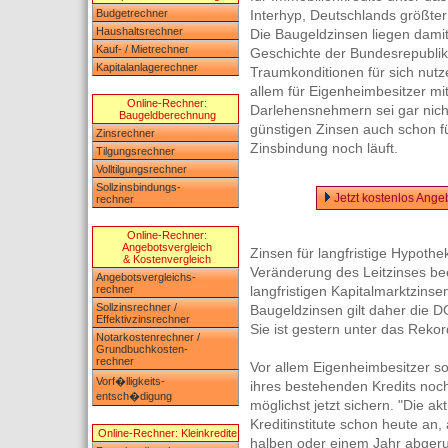
Budgetrechner
Interhyp, Deutschlands größter 
Haushaltsrechner
Die Baugeldzinsen liegen damit
Kauf- / Mietrechner
Geschichte der Bundesrepublik
Kapitalanlagerechner
Traumkonditionen für sich nutzen
allem für Eigenheimbesitzer mi
Online-Rechner:
Darlehensnehmern sei gar nicht
Baugeldberechnung
günstigen Zinsen auch schon fü
Zinsrechner
Zinsbindung noch läuft.
Tilgungsrechner
Volltilgungsrechner
Sollzinsbindungs-
Jetzt kostenlos Ange
rechner
Online-Rechner:
Angebotsvergleich
Zinsen für langfristige Hypothe
& Kostenvergleich
Veränderung des Leitzinses beei
Angebotsvergleichs-
rechner
langfristigen Kapitalmarktzinse
Sollzinsrechner /
Baugeldzinsen gilt daher die D
Effektivzinsrechner
Sie ist gestern unter das Rekor
Notarkostenrechner /
Grundbuchkosten-
rechner
Vor allem Eigenheimbesitzer so
Vorf�lligkeits-
ihres bestehenden Kredits noch
entsch�digung
möglichst jetzt sichern. "Die ak
Kreditinstitute schon heute an
Online-Rechner: Kleinkredite
halben oder einem Jahr abgeruf