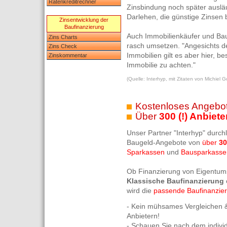
Ratenkreditrechner
Zinsbindung noch später auslä
Darlehen, die günstige Zinsen 
Zinsentwicklung der
Baufinanzierung
Auch Immobilienkäufer und Bau
Zins Charts
rasch umsetzen. "Angesichts de
Zins Check
Immobilien gilt es aber hier, b
Zinskommentar
Immobilie zu achten."
(Quelle: Interhyp, mit Zitaten von Michiel Go
Kostenloses Angebot
Über
300 (!) Anbiete
Unser Partner "Interhyp" durch
Baugeld-Angebote von
über
30
Sparkassen
und
Bausparkasse
Ob Finanzierung von Eigentum
Klassische Baufinanzierung
wird die
passende Baufinanzie
- Kein mühsames Vergleichen &
Anbietern!
- Schauen Sie nach dem indivi