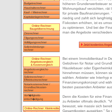
Budgetrechner
höheren Grunderwerbsteuer so
Haushaltsrechner
Wohnungskauf verzichten, rät I
Kauf- / Mietrechner
für private Baufinanzierungen. "
Kapitalanlagerechner
niedrig und zahlt sich langfris
Fixkosten erhöhen, ist es umso
Online-Rechner:
zu optimieren. Und bei der Fin
Baugeldberechnung
man die Angebote verschiedene
Zinsrechner
Tilgungsrechner
Volltilgungsrechner
Jetzt kostenlos Ange
Sollzinsbindungs-
rechner
Bei einem Immobilienkauf in D
Online-Rechner:
Angebotsvergleich
Gebühren für Notar und Grund
& Kostenvergleich
Häuslebauer oder Eigenheimkä
Angebotsvergleichs-
rechner
hinnehmen müssen, können sie b
Sollzinsrechner /
wählen. Anbieter wie Interhyp 
Effektivzinsrechner
Finanzierungskonzept und wäh
Notarkostenrechner /
besten passenden Anbieter aus"
Grundbuchkosten-
rechner
Vorf�lligkeits-
Denn die Kosten für eine Finan
entsch�digung
zu Anbieter oftmals deutlich. "
bewusst, wie massiv sich bereit
Online-Rechner: Kleinkredite
Gesamtkosten auswirken." So ve