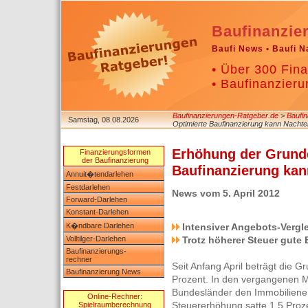
Baufinanzie
Baufi News • Baufi N
• Über 300 Fina
• Baufinanzieru
Baufinanzierungen-Ratgeber.de
>
Baufi
Samstag, 08.08.2026
Optimierte Baufinanzierung kann Nachte
Erhöhung der Grunde
Finanzierungsformen
der Baufinanzierung
Baufinanzierung kan
Annuit�tendarlehen
Festdarlehen
News vom 5. April 2012
Forward-Darlehen
Konstant-Darlehen
K�ndbare Darlehen
Intensiver Angebots-Vergle
Volltilger-Darlehen
Trotz höherer Steuer gute
Baufinanzierungs-
rechner
Seit Anfang April beträgt die G
Baufinanzierung News
Prozent. In den vergangenen M
Bundesländer den Immobilienerw
Online-Rechner:
Steuererhöhung satte 1,5 Proz
Spielraumberechnung