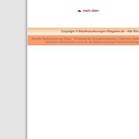
Copyright ©
Baufinanzierungen-Ratgeber.de
- Alle Re
Aktuelle Baufinanzierung News: "Erhöhung der Grunderwerbsteuer: Optimierte Bauf
kostenlos Informationen rund um die Baufinanzierung (Hausfinanzierung