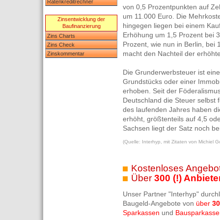
Ratenkreditrechner
von 0,5 Prozentpunkten auf Ze
um 11.000 Euro. Die Mehrkost
Zinsentwicklung der
hingegen liegen bei einem Kau
Baufinanzierung
Erhöhung um 1,5 Prozent bei 3
Zins Charts
Prozent, wie nun in Berlin, bei 
Zins Check
macht den Nachteil der erhöhte
Zinskommentar
Die Grunderwerbsteuer ist eine
Grundstücks oder einer Immobili
erhoben. Seit der Föderalismu
Deutschland die Steuer selbst 
des laufenden Jahres haben di
erhöht, größtenteils auf 4,5 o
Sachsen liegt der Satz noch be
(Quelle: Interhyp, mit Zitaten von Michiel Go
Kostenloses Angebot
Über
300 (!) Anbiete
Unser Partner "Interhyp" durch
Baugeld-Angebote von
über
30
Sparkassen
und
Bausparkasse